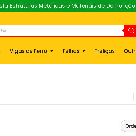
a Estruturas Metálicas e Materiais de Demoliçã
s
Vigas de Ferro
Telhas
Treliças
Outr