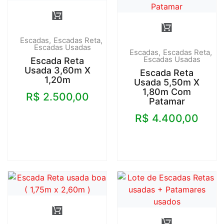
Escadas
Escadas Reta
Escadas Usadas
Escadas
Escadas Reta
Escadas Usadas
Escada Reta
Usada 3,60m X
Escada Reta
1,20m
Usada 5,50m X
1,80m Com
R$
2.500,00
Patamar
R$
4.400,00