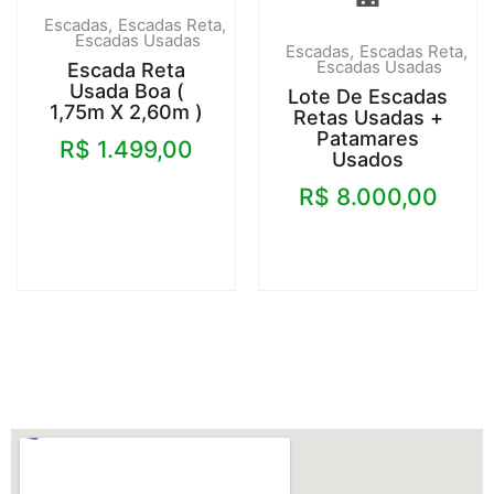
Escadas
Escadas Reta
Escadas Usadas
Escadas
Escadas Reta
Escadas Usadas
Escada Reta
Usada Boa (
Lote De Escadas
1,75m X 2,60m )
Retas Usadas +
Patamares
R$
1.499,00
Usados
R$
8.000,00