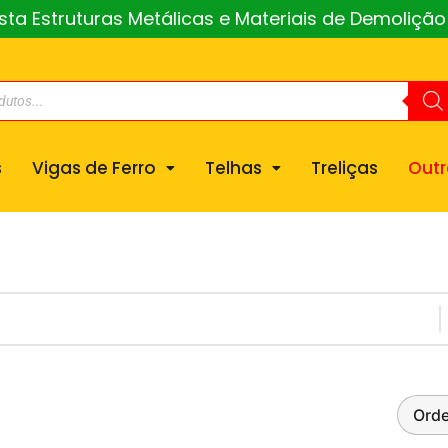
a Estruturas Metálicas e Materiais de Demoliçã
s
Vigas de Ferro
Telhas
Treliças
Outr