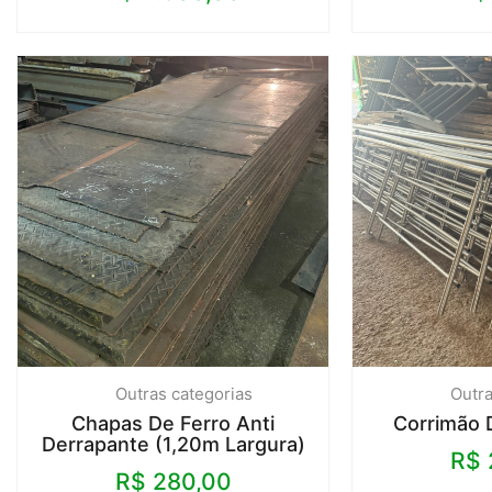
Outras categorias
Outra
Chapas De Ferro Anti
Corrimão 
Derrapante (1,20m Largura)
R$
R$
280,00