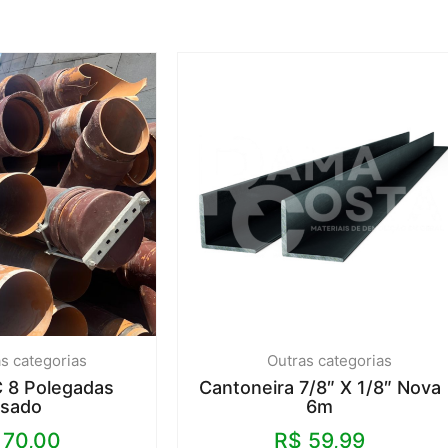
s categorias
Outras categorias
 8 Polegadas
Cantoneira 7/8″ X 1/8″ Nova
sado
6m
70,00
R$
59,99