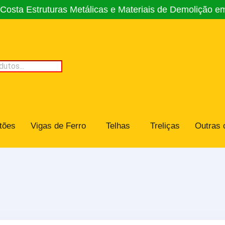
osta Estruturas Metálicas e Materiais de Demolição e
tões
Vigas de Ferro
Telhas
Treliças
Outras 