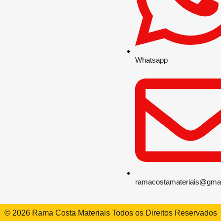
Whatsapp
ramacostamateriais@gma
© 2026 Rama Costa Materiais Todos os Direitos Reservados