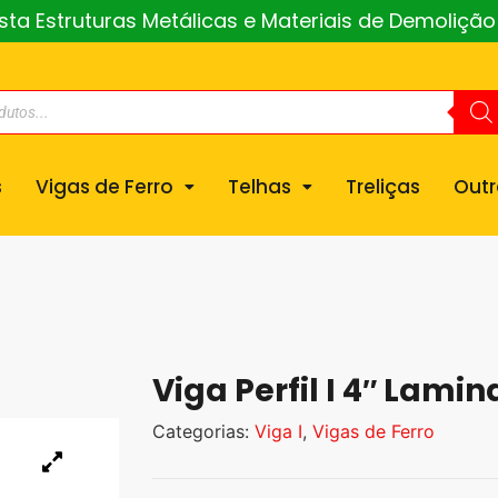
a Estruturas Metálicas e Materiais de Demoliçã
s
Vigas de Ferro
Telhas
Treliças
Outr
Viga Perfil I 4″ Lam
Categorias:
Viga I
,
Vigas de Ferro