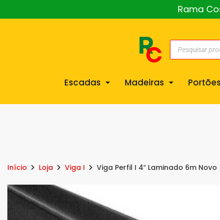
Rama Cost
Escadas
Madeiras
Portõe
Início
Loja
Viga I
Viga Perfil I 4″ Laminado 6m Novo