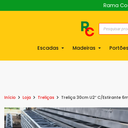
Rama Cost
Escadas
Madeiras
Portõe
Início
Loja
Treliças
Treliça 30cm U2″ C/Estirante 6