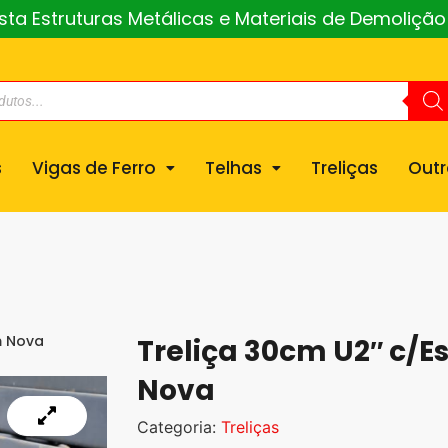
a Estruturas Metálicas e Materiais de Demoliçã
s
Vigas de Ferro
Telhas
Treliças
Outr
m Nova
Treliça 30cm U2″ c/E
Nova
Categoria:
Treliças