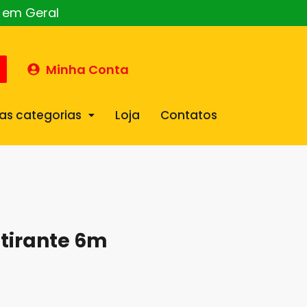
o em Geral
Minha Conta
as categorias
Loja
Contatos
stirante 6m