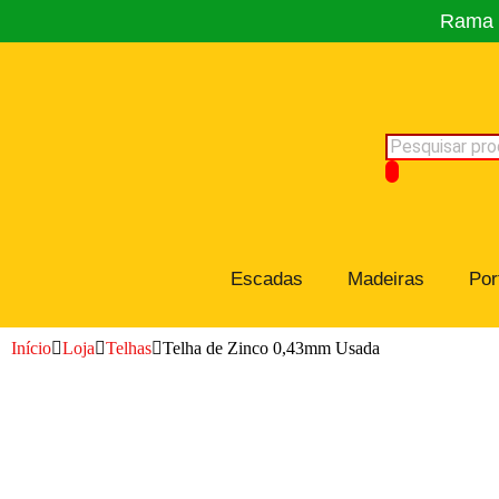
Rama C
Escadas
Madeiras
Por
Início
Loja
Telhas
Telha de Zinco 0,43mm Usada